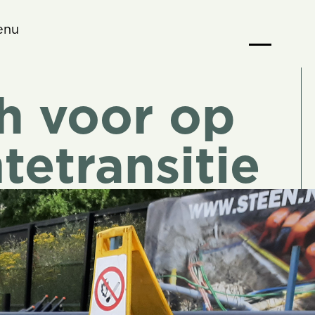
enu
h voor op
tetransitie