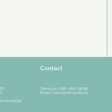
Contact
20
Telefoon: 088 - 896 48 88
ft
Email:
team@netverder.nl
ren mogelijk