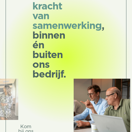
kracht
van
samenwerking
,
binnen
én
buiten
ons
bedrijf.
Kom
Kom bij ons werken
bij ons