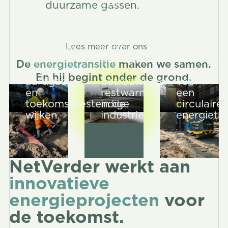
We
We
We
duurzame gassen.
realiseren
ontwikkelen
onderzoe
warmtenetten
slimme
de
als
netwerken
inzet
duurzaam
voor
van
Lees meer over ons
Lees meer over ons
alternatief
duurzame
duurzame
De
energietransitie
maken we samen.
voor
en
gassen
En hij begint onder de grond.
aardgas
betrouwbare
voor
en
restwarmte
een
toekomstbestendige
in de
circulaire
wijken.
industrie.
energietra
NetVerder werkt aan
innovatieve
energieprojecten
voor
de toekomst.