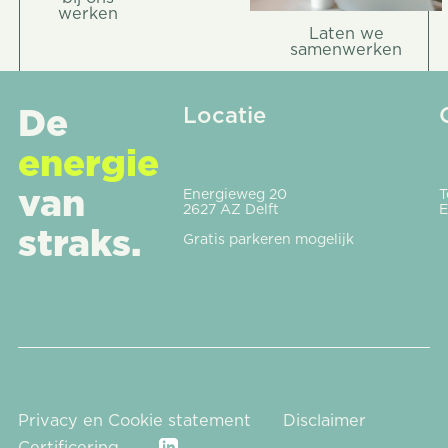
werken
Laten we
Laten 
samenwerken
Footer
De
Locatie
energie
van
Energieweg 20
T
2627 AZ Delft
E
straks.
Gratis parkeren mogelijk
Privacy en Cookie statement
Disclaimer
Certificering