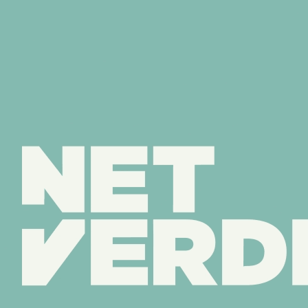
Sluiten
Menu
NetVerder.
De
energie
van
straks.