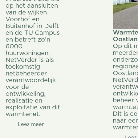
op het aansluiten
van de wijken
Voorhof en
Buitenhof in Delft
Warmte 
en de TU Campus
Oostla
en betreft zo’n
Op dit 
6000
meerder
huurwoningen.
onderzo
NetVerder is als
regiona
toekomstig
Oostland
netbeheerder
NetVerde
verantwoordelijk
verantwo
voor de
ontwikke
ontwikkeling,
beheer 
realisatie en
warmtet
exploitatie van dit
Dit is e
warmtenet.
naar een
Lees meer
Lees meer
warmten
Lees