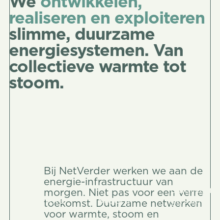
We
ontwikkelen,
realiseren en exploiteren
slimme, duurzame
energiesystemen. Van
collectieve warmte tot
stoom.
Bij NetVerder werken we aan de
energie-infrastructuur van
Duurzam
morgen. Niet pas voor een verre
Warmte
Stoom
gassen
toekomst. Duurzame netwerken
voor warmte, stoom en