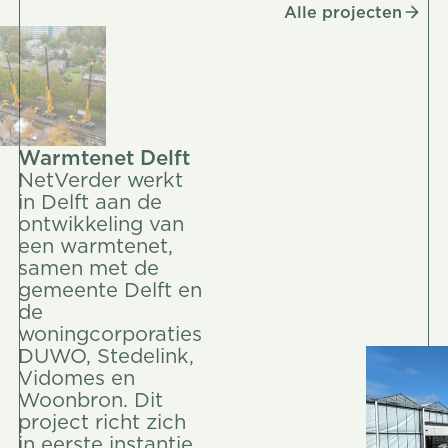
Alle projecten
Alle projecten
Warmtenet Delft
NetVerder werkt
in Delft aan de
ontwikkeling van
een warmtenet,
samen met de
gemeente Delft en
de
woningcorporaties
DUWO, Stedelink,
Vidomes en
Woonbron. Dit
project richt zich
in eerste instantie