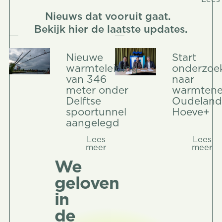
Nieuws dat vooruit gaat.
Bekijk hier de laatste updates.
Nieuwe
Start
warmteleiding
onderzoe
van 346
naar
meter onder
warmtene
Delftse
Oudeland
spoortunnel
Hoeve+
aangelegd
Lees
Lees meer
Lees
meer
meer
We
geloven
in
de